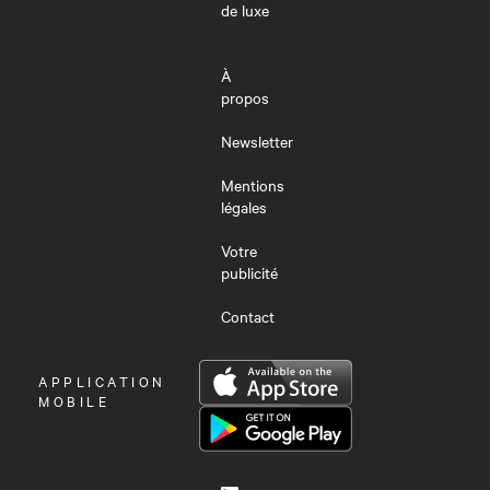
de luxe
À
propos
Newsletter
Mentions
légales
Votre
publicité
Contact
OUVRIR
APPLICATION
LE
MOBILE
MENU