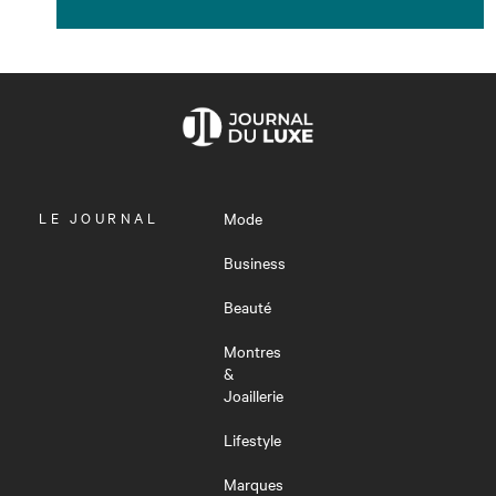
OUVRIR
LE JOURNAL
Mode
LE
MENU
Business
Beauté
Montres
&
Joaillerie
Lifestyle
Marques