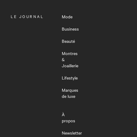
OUVRIR
LE JOURNAL
Mode
LE
MENU
Business
Beauté
Montres
&
Joaillerie
Lifestyle
Marques
de luxe
À
propos
Newsletter