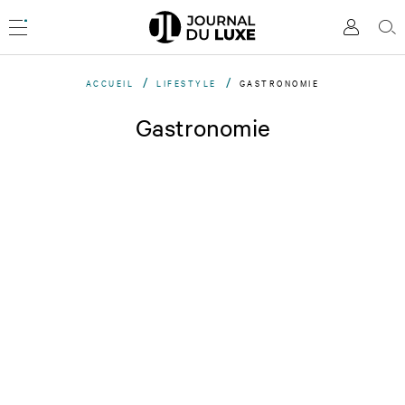
Accèder
directement
Menu
Mon
Rec
au
compte
contenu
ACCUEIL
LIFESTYLE
GASTRONOMIE
Gastronomie