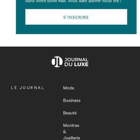
dans votre boîte mail. Vous allez adorer nous lire !
S'INSCRIRE
OUVRIR
LE JOURNAL
Mode
LE
MENU
Business
Beauté
Montres
&
Joaillerie