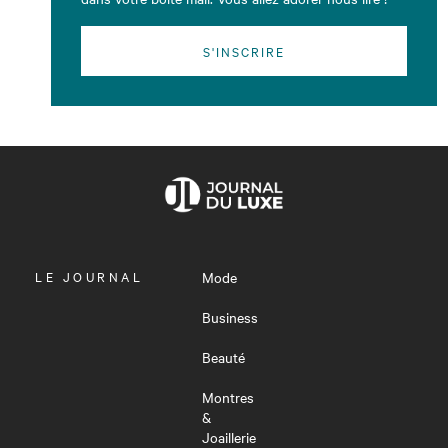
S'INSCRIRE
OUVRIR
LE JOURNAL
Mode
LE
MENU
Business
Beauté
Montres
&
Joaillerie