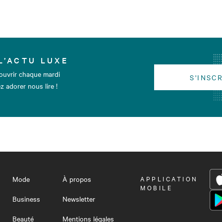
L’ACTU LUXE
ouvrir chaque mardi
S'INSC
z adorer nous lire !
Mode
À propos
OUVRIR
APPLICATION
LE
MOBILE
MENU
Business
Newsletter
Beauté
Mentions légales