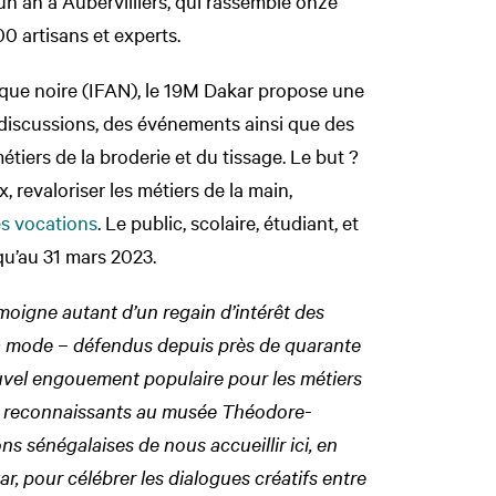
 un an à Aubervilliers, qui rassemble onze
00 artisans et experts.
rique noire (IFAN), le 19M Dakar propose une
discussions, des événements ainsi que des
métiers de la broderie et du tissage. Le but ?
x, revaloriser les métiers de la main,
es vocations
. Le public, scolaire, étudiant, et
squ’au 31 mars 2023.
oigne autant d’un regain d’intérêt des
 la mode – défendus depuis près de quarante
uvel engouement populaire pour les métiers
es reconnaissants au musée Théodore-
ns sénégalaises de nous accueillir ici, en
r, pour célébrer les dialogues créatifs entre