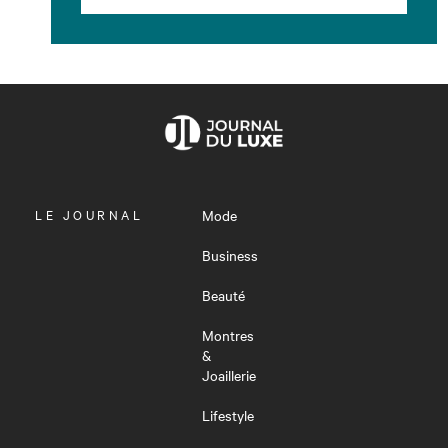
OUVRIR
LE JOURNAL
Mode
LE
MENU
Business
Beauté
Montres
&
Joaillerie
Lifestyle