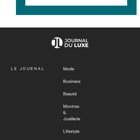
OUVRIR
LE JOURNAL
Mode
LE
MENU
Business
Beauté
Montres
&
Joaillerie
Lifestyle