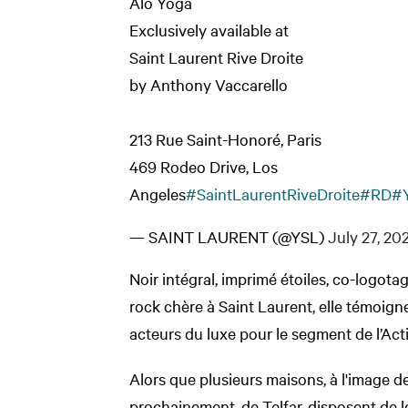
Alo Yoga
Exclusively available at
Saint Laurent Rive Droite
by Anthony Vaccarello
213 Rue Saint-Honoré, Paris
469 Rodeo Drive, Los
Angeles
#SaintLaurentRiveDroite
#RD
#
— SAINT LAURENT (@YSL)
July 27, 20
Noir intégral, imprimé étoiles, co-logotag
rock chère à Saint Laurent, elle témoig
acteurs du luxe pour le segment de l’Act
Alors que plusieurs maisons, à l'image d
prochainement, de Telfar, disposent de l