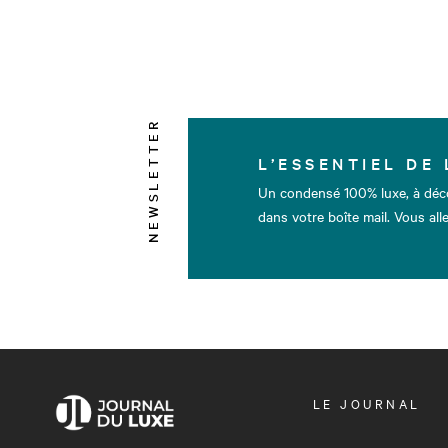
NEWSLETTER
L’ESSENTIEL DE 
Un condensé 100% luxe, à déc
dans votre boîte mail. Vous alle
OUVRIR
LE JOURNAL
LE
MENU