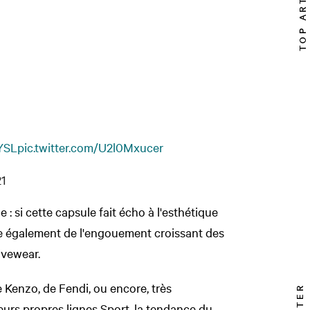
TOP ARTICLE
YSL
pic.twitter.com/U2l0Mxucer
21
e : si cette capsule fait écho à l'esthétique
ne également de l'engouement croissant des
ivewear.
e Kenzo, de Fendi, ou encore, très
eurs propres lignes Sport, la tendance du