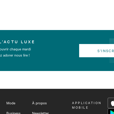
L’ACTU LUXE
ouvrir chaque mardi
S'INSC
z adorer nous lire !
Mode
À propos
OUVRIR
APPLICATION
LE
MOBILE
MENU
Business
Newsletter