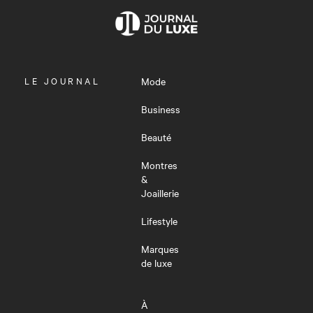
OUVRIR
LE JOURNAL
Mode
LE
MENU
Business
Beauté
Montres
&
Joaillerie
Lifestyle
Marques
de luxe
À