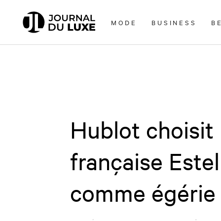
Accèder
directement
MODE
BUSINESS
B
au
contenu
Hublot choisit
française Este
comme égérie