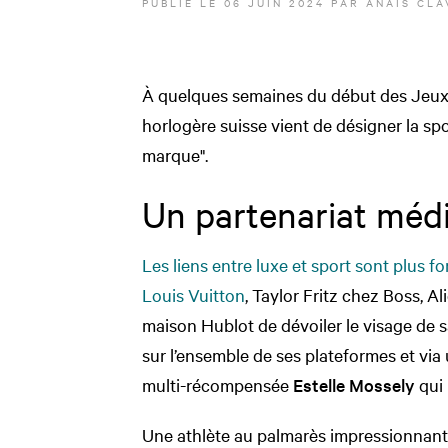
PUBLIÉ LE
06 JUIN 2024
PAR
ANAÏS CLA
À quelques semaines du début des Jeux
horlogère suisse vient de désigner la spo
marque".
Un partenariat médi
Les liens entre luxe et sport sont plus fo
Louis Vuitton
, Taylor Fritz chez Boss, Al
maison Hublot de dévoiler le visage de
sur l’ensemble de ses plateformes et vi
multi-récompensée
Estelle Mossely
qui 
Une athlète au palmarès impressionnant