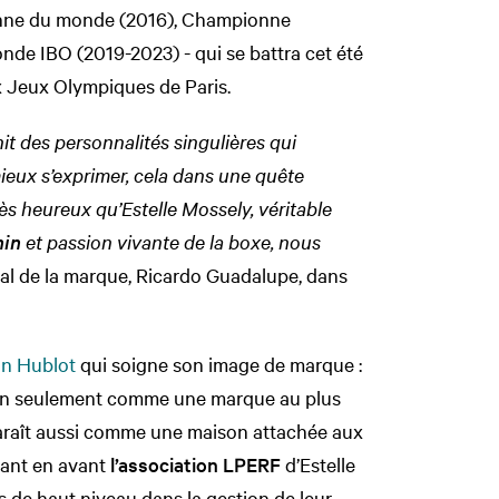
nne du monde (2016), Championne
e IBO (2019-2023) - qui se battra cet été
ux Jeux Olympiques de Paris.
nit des personnalités singulières qui
ieux s’exprimer, cela dans une quête
s heureux qu’Estelle Mossely, véritable
nin
et passion vivante de la boxe, nous
al de la marque, Ricardo Guadalupe, dans
on Hublot
qui soigne son image de marque :
 non seulement comme une marque au plus
pparaît aussi comme une maison attachée aux
tant en avant
l’association LPERF
d’Estelle
 de haut niveau dans la gestion de leur