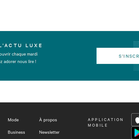
L’ACTU LUXE
ouvrir chaque mardi
S'INSC
z adorer nous lire !
Mode
À propos
OUVRIR
APPLICATION
LE
MOBILE
MENU
Business
Newsletter