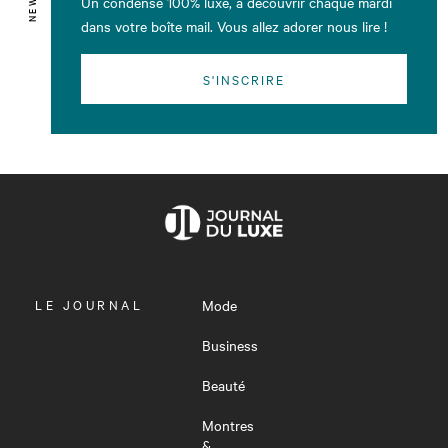
Un condensé 100% luxe, à découvrir chaque mardi
dans votre boîte mail. Vous allez adorer nous lire !
S'INSCRIRE
OUVRIR
LE JOURNAL
Mode
LE
MENU
Business
Beauté
Montres
&