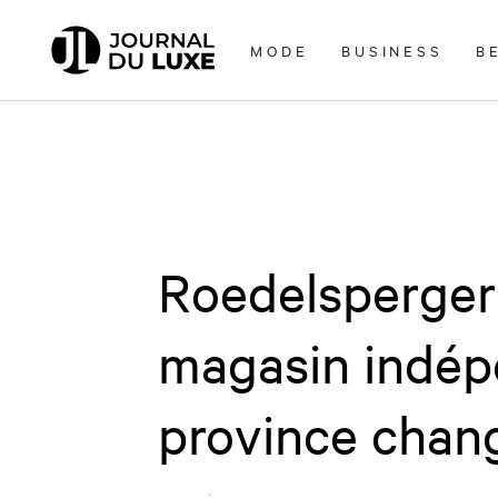
Accèder
directement
MODE
BUSINESS
B
au
contenu
Roedelsperger 
magasin indép
province chang