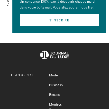
Un condensé 100% luxe, à découvrir chaque mardi
dans votre boîte mail. Vous allez adorer nous lire !
S'INSCRIRE
OUVRIR
LE JOURNAL
Mode
LE
MENU
Business
Beauté
Montres