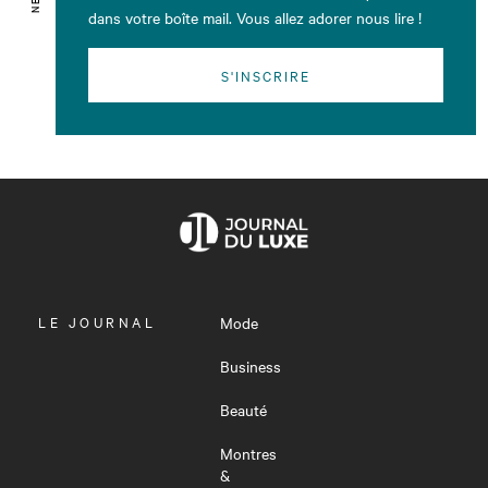
dans votre boîte mail. Vous allez adorer nous lire !
S'INSCRIRE
OUVRIR
LE JOURNAL
Mode
LE
MENU
Business
Beauté
Montres
&