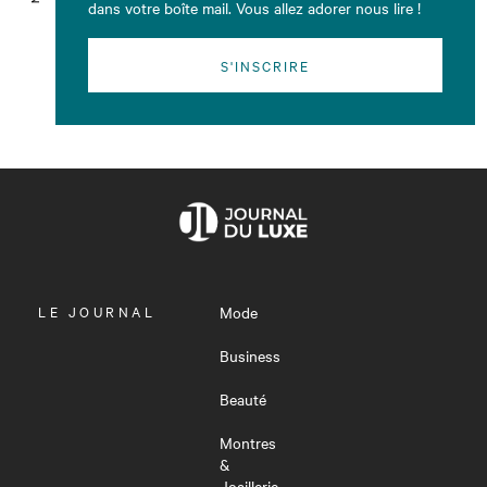
dans votre boîte mail. Vous allez adorer nous lire !
S'INSCRIRE
OUVRIR
LE JOURNAL
Mode
LE
MENU
Business
Beauté
Montres
&
Joaillerie