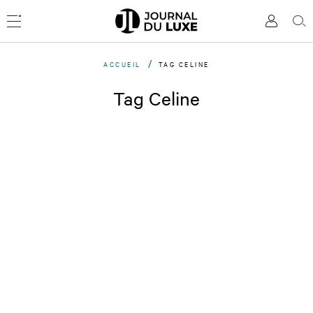
Accèder
directement
Menu
Mon
Rec
au
compte
contenu
ACCUEIL
TAG CELINE
Tag Celine