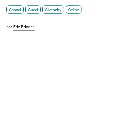
Chanel
Gucci
Givenchy
Celine
par
Eric Briones