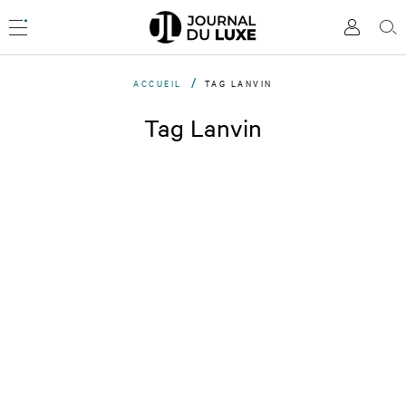
Accèder
directement
Menu
Mon
Rec
au
compte
contenu
ACCUEIL
TAG LANVIN
Tag Lanvin