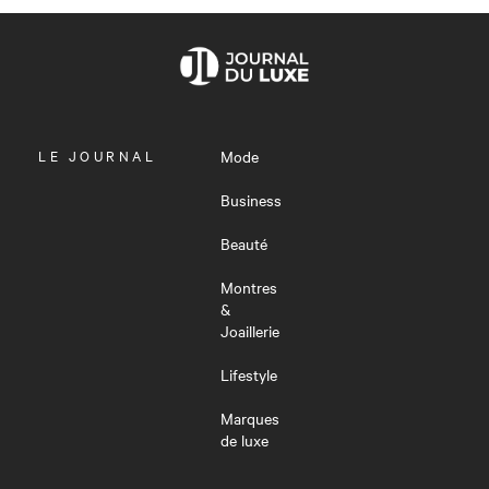
OUVRIR
LE JOURNAL
Mode
LE
MENU
Business
Beauté
Montres
&
Joaillerie
Lifestyle
Marques
de luxe