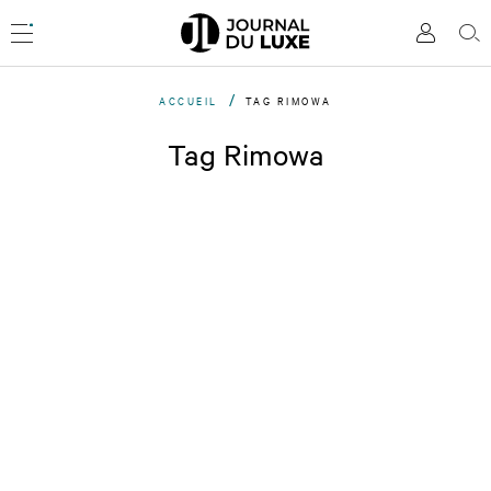
Accèder
directement
Menu
Mon
Rec
au
compte
contenu
ACCUEIL
TAG RIMOWA
Tag Rimowa