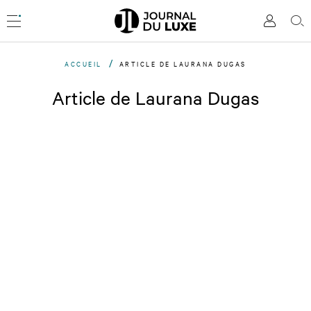
Accèder
directement
Menu
Mon
Rec
au
compte
contenu
ACCUEIL
ARTICLE DE LAURANA DUGAS
Article de Laurana Dugas