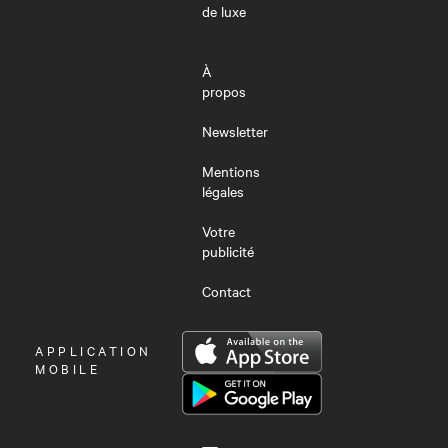
de luxe
À
propos
Newsletter
Mentions
légales
Votre
publicité
Contact
OUVRIR
APPLICATION
LE
MOBILE
MENU