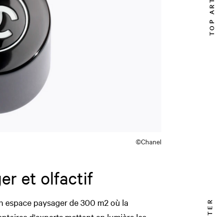
TOP ARTICLE
©Chanel
r et olfactif
un espace paysager de 300 m2 où la
ntaires d'experts mettant en lumière les