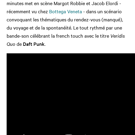
minutes met en scène Margot Robbie et Jacob Elordi -
récemment vu chez
Bottega Veneta
- dans un scénario
convoquant les thématiques du rendez-vous (manqué),
du voyage et de la spontanéité. Le tout rythmé par une
bande-son célébrant la french touch avec le titre
Veridis
Quo
de
Daft Punk
.