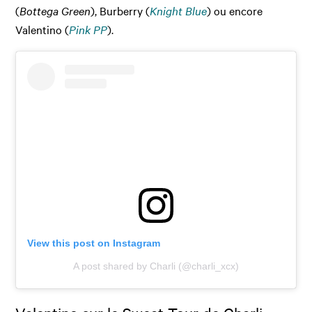
(
Bottega Green
), Burberry (
Knight Blue
) ou encore
Valentino (
Pink PP
).
View this post on Instagram
A post shared by Charli (@charli_xcx)