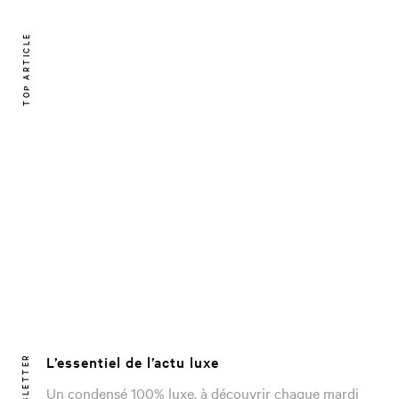
TOP ARTICLE
L’essentiel de l’actu luxe
NEWSLETTER
Un condensé 100% luxe, à découvrir chaque mardi