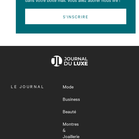
S'INSCRIRE
OUVRIR
LE JOURNAL
Mode
LE
MENU
Business
Beauté
Montres
&
Joaillerie