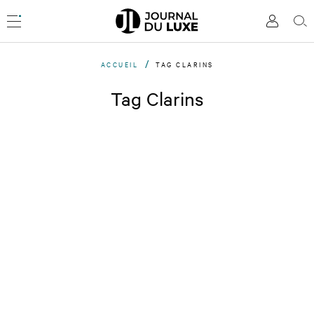
Accèder
directement
Menu
Mon
Rec
au
compte
contenu
ACCUEIL
TAG CLARINS
Tag Clarins