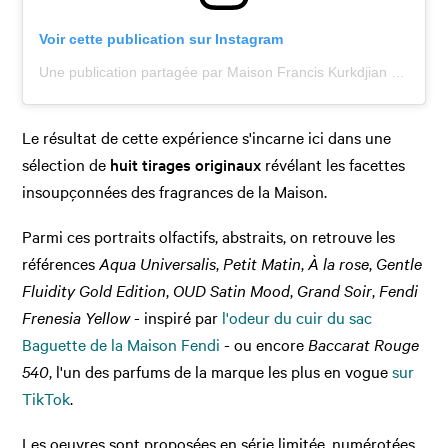
Voir cette publication sur Instagram
Une publication partagée par Maison Francis Kurkdjian (@maisonfranciskurkdjian)
Le résultat de cette expérience s'incarne ici dans une
sélection de
huit tirages originaux
révélant les facettes
insoupçonnées des fragrances de la Maison.
Parmi ces portraits olfactifs, abstraits, on retrouve les
références
Aqua Universalis
,
Petit Matin
,
À la rose
,
Gentle
Fluidity Gold Edition
,
OUD Satin Mood
,
Grand Soir
,
Fendi
Frenesia Yellow
- inspiré par
l'odeur du cuir du sac
Baguette de la Maison Fendi
- ou encore
Baccarat Rouge
540
, l'un des parfums de la marque les plus en vogue
sur
TikTok
.
Les oeuvres sont proposées en série limitée, numérotées