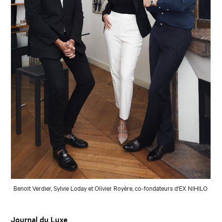
Benoït Verdier, Sylvie Loday et Olivier Royère, co-fondateurs d'EX NIHILO
Journal du Luxe