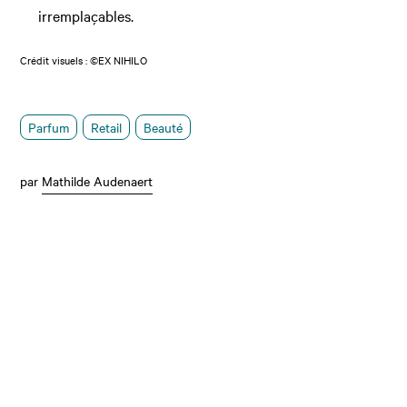
irremplaçables.
Crédit visuels : ©EX NIHILO
Parfum
Retail
Beauté
par
Mathilde Audenaert