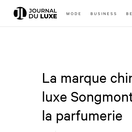
Accèder
directement
MODE
BUSINESS
B
au
contenu
La marque chi
luxe Songmont
la parfumerie