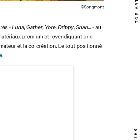
TOP ARTICLE
©Songmont
rés -
Luna
,
Gather
,
Yore
,
Drippy
,
Shan...
- au
matériaux premium et revendiquant une
teur et la co-création. Le tout positionné
e
.