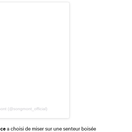
ont (@songmont_official)
nce
a choisi de miser sur une senteur boisée