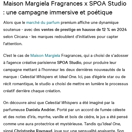
Maison Margiela Fragrances x SPOA Studio
: une campagne immersive et poétique
Alors que le
marché du parfum
premium affiche une dynamique
soutenue - avec des
ventes de prestige en hausse de 12 % en 2024
selon Circana - les marques redoublent d’initiatives pour capter
l’attention.
C’est le cas de
Maison Margiela
Fragrances, qui a choisi de s’adosser
à l'agence créative parisienne
SPOA Studio
, pour produire leur
campagne mettant à l’honneur les deux dernières nouveautés de la
marque :
Celestial Whispers
et
Ideal One
. Ici, pas d’égérie star ou de
récit romantique, le studio a choisi de mettre en lumière le processus
créatif derrière chaque création.
On découvre ainsi que
Celestial Whispers
a été imaginé par la
parfumeuse
Daniela Andrier
. Porté par un accord de fumée céleste
et des notes d’iris, myrrhe, vanille et bois de cèdre, le jus a été pensé
comme une aura protectrice et mystérieuse. Tandis qu’
Ideal One
,
signé
Christophe Raynaud
, joue sur une sensualité apaisante. Son