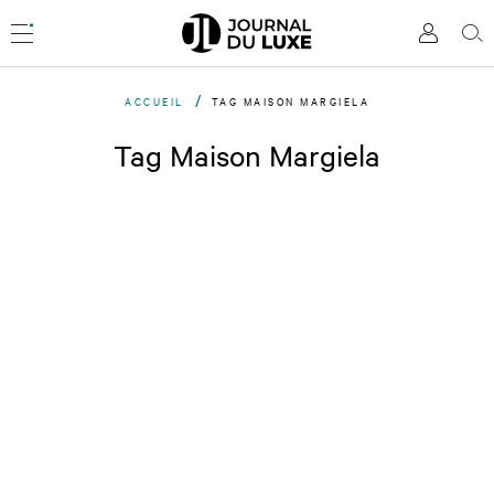
Accèder
directement
Menu
Mon
Rec
au
compte
contenu
ACCUEIL
TAG MAISON MARGIELA
Tag Maison Margiela