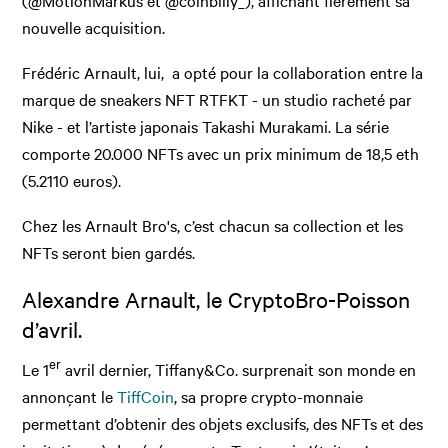
(@MotionMarkus et @coinbilly_), affichant fièrement sa
nouvelle acquisition.
Frédéric Arnault, lui, a opté pour la collaboration entre la
marque de sneakers NFT RTFKT - un studio racheté par
Nike - et l’artiste japonais Takashi Murakami. La série
comporte 20.000 NFTs avec un prix minimum de 18,5 eth
(5.2110 euros).
Chez les Arnault Bro's, c’est chacun sa collection et les
NFTs seront bien gardés.
Alexandre Arnault, le CryptoBro-Poisson
d’avril.
er
Le 1
avril dernier, Tiffany&Co. surprenait son monde en
annonçant le
TiffCoin
, sa propre crypto-monnaie
permettant d’obtenir des objets exclusifs, des NFTs et des