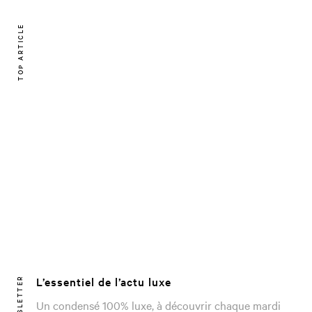
TOP ARTICLE
L’essentiel de l’actu luxe
NEWSLETTER
Un condensé 100% luxe, à découvrir chaque mardi