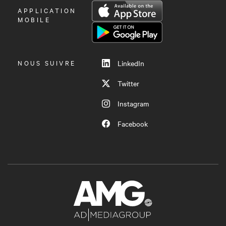
OUVRIR
APPLICATION
LE
MOBILE
MENU
NOUS SUIVRE
LinkedIn
Twitter
Instagram
Facebook