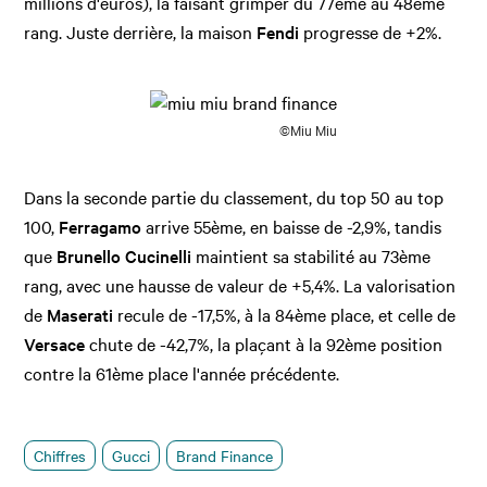
millions d'euros), la faisant grimper du 77ème au 48ème
rang. Juste derrière, la maison
Fendi
progresse de +2%.
©Miu Miu
Dans la seconde partie du classement, du top 50 au top
100,
Ferragamo
arrive 55ème, en baisse de -2,9%, tandis
que
Brunello Cucinelli
maintient sa stabilité au 73ème
rang, avec une hausse de valeur de +5,4%. La valorisation
de
Maserati
recule de -17,5%, à la 84ème place, et celle de
Versace
chute de -42,7%, la plaçant à la 92ème position
contre la 61ème place l'année précédente.
Chiffres
Gucci
Brand Finance