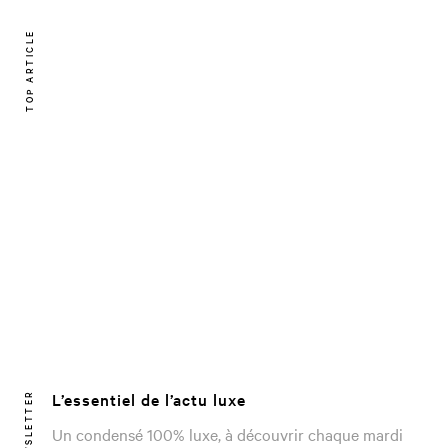
TOP ARTICLE
L’essentiel de l’actu luxe
NEWSLETTER
Un condensé 100% luxe, à découvrir chaque mardi