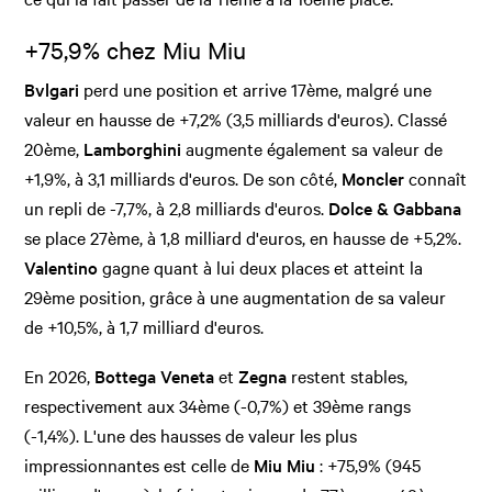
+75,9% chez Miu Miu
Bvlgari
perd une position et arrive 17ème, malgré une
valeur en hausse de +7,2% (3,5 milliards d'euros). Classé
20ème,
Lamborghini
augmente également sa valeur de
+1,9%, à 3,1 milliards d'euros. De son côté,
Moncler
connaît
un repli de -7,7%, à 2,8 milliards d'euros.
Dolce & Gabbana
se place 27ème, à 1,8 milliard d'euros, en hausse de +5,2%.
Valentino
gagne quant à lui deux places et atteint la
29ème position, grâce à une augmentation de sa valeur
de +10,5%, à 1,7 milliard d'euros.
En 2026,
Bottega Veneta
et
Zegna
restent stables,
respectivement aux 34ème (-0,7%) et 39ème rangs
(-1,4%). L'une des hausses de valeur les plus
impressionnantes est celle de
Miu Miu
: +75,9% (945