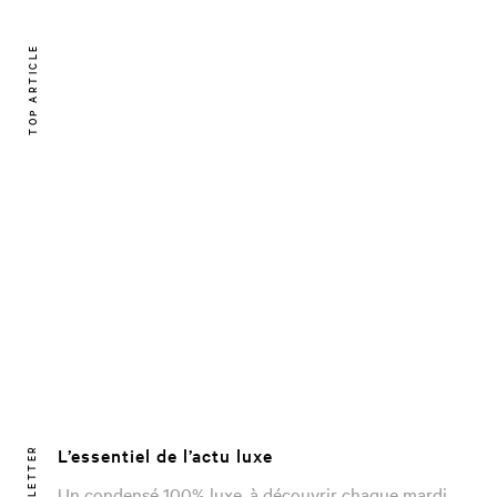
TOP ARTICLE
L’essentiel de l’actu luxe
NEWSLETTER
Un condensé 100% luxe, à découvrir chaque mardi