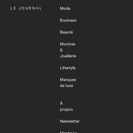
OUVRIR
LE JOURNAL
Mode
LE
MENU
Business
Beauté
Montres
&
Joaillerie
Lifestyle
Marques
de luxe
À
propos
Newsletter
Mentions