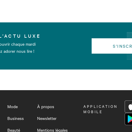
L’ACTU LUXE
ouvrir chaque mardi
S'INSC
z adorer nous lire !
Mode
À propos
OUVRIR
APPLICATION
LE
MOBILE
MENU
Business
Newsletter
Beauté
Mentions légales