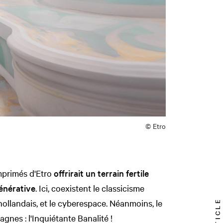
© Etro
mprimés d'Etro
offrirait un terrain fertile
générative
. Ici, coexistent le classicisme
 hollandais, et le cyberespace. Néanmoins, le
gnes : l'Inquiétante Banalité !