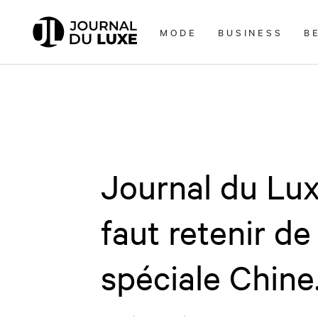
Accèder
directement
MODE
BUSINESS
B
au
contenu
Journal du Luxe
faut retenir de 
spéciale Chine