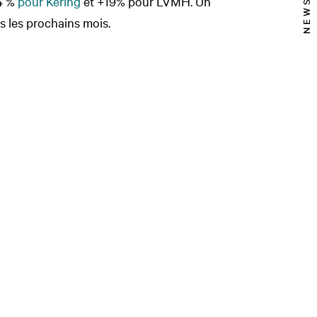
14 %
pour Kering
et +19% pour LVMH. Un
s les prochains mois.