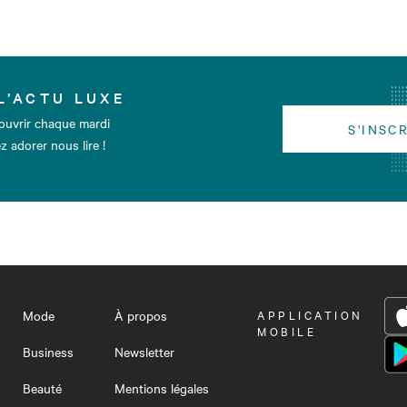
L’ACTU LUXE
ouvrir chaque mardi
S'INSC
z adorer nous lire !
Mode
À propos
OUVRIR
APPLICATION
LE
MOBILE
MENU
Business
Newsletter
Beauté
Mentions légales