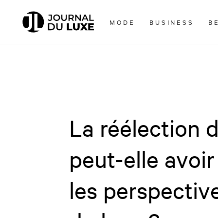
Accèder
directement
MODE
BUSINESS
B
au
contenu
La réélection 
peut-elle avoi
les perspectiv