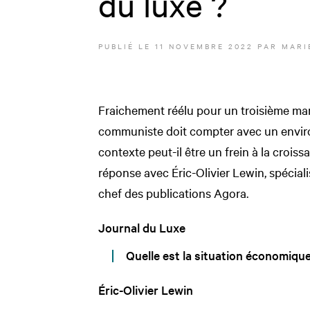
du luxe ?
PUBLIÉ LE
11 NOVEMBRE 2022
PAR
MARI
Fraichement réélu pour un troisième mand
communiste doit compter avec un enviro
contexte peut-il être un frein à la croi
réponse avec Éric-Olivier Lewin, spécial
chef des publications Agora.
Journal du Luxe
Quelle est la situation économique
Éric-Olivier Lewin