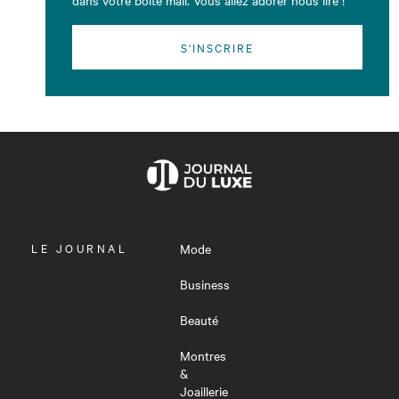
S'INSCRIRE
OUVRIR
LE JOURNAL
Mode
LE
MENU
Business
Beauté
Montres
&
Joaillerie