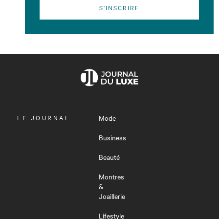
S'INSCRIRE
OUVRIR
LE JOURNAL
Mode
LE
MENU
Business
Beauté
Montres
&
Joaillerie
Lifestyle