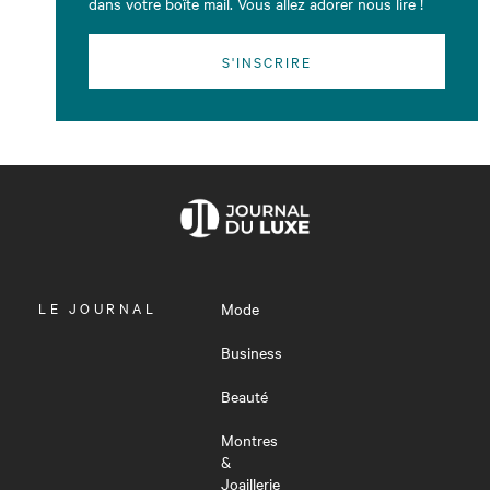
dans votre boîte mail. Vous allez adorer nous lire !
S'INSCRIRE
OUVRIR
LE JOURNAL
Mode
LE
MENU
Business
Beauté
Montres
&
Joaillerie