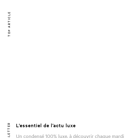
TOP ARTICLE
L’essentiel de l’actu luxe
NEWSLETTER
Un condensé 100% luxe, à découvrir chaque mardi