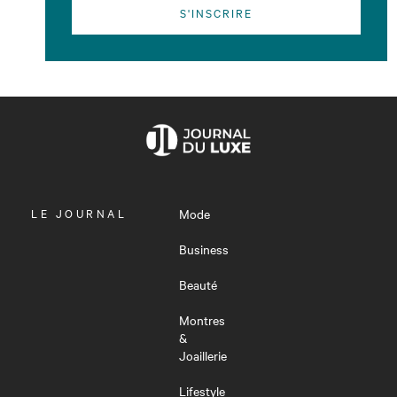
S'INSCRIRE
OUVRIR
LE JOURNAL
Mode
LE
MENU
Business
Beauté
Montres
&
Joaillerie
Lifestyle