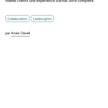
fidèles clients une expérience d’achat ultra complète.
Collaboration
Lamborghini
par
Anaïs Clavell