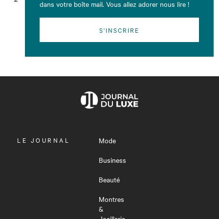
dans votre boîte mail. Vous allez adorer nous lire !
S'INSCRIRE
OUVRIR
LE JOURNAL
Mode
LE
MENU
Business
Beauté
Montres
&
Joaillerie