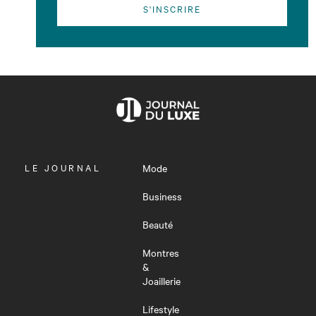
S'INSCRIRE
OUVRIR
LE JOURNAL
Mode
LE
MENU
Business
Beauté
Montres
&
Joaillerie
Lifestyle