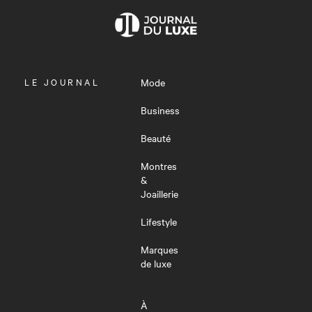
OUVRIR
LE JOURNAL
Mode
LE
MENU
Business
Beauté
Montres
&
Joaillerie
Lifestyle
Marques
de luxe
À