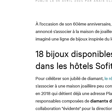
PUBLIÉ LE
05 AVRIL 2024
PAR
ANAÏS CL
À l’occasion de son 60ème anniversaire,
annoncé s’associer à la maison de joaill
imaginé une ligne de bijoux inspirée du l
18 bijoux disponible
dans les hôtels Sofi
Pour célébrer son jubilé de diamant,
le r
s’associer à une maison joaillère peu co
en 2018 qui détient déjà une adresse Pl
responsables composées de
diamants de
collaboration "évidente" pour la direction