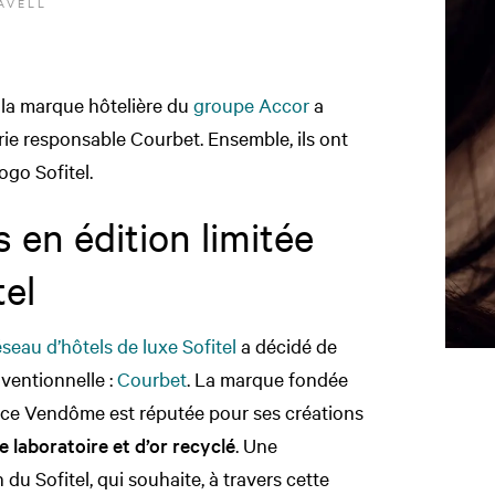
AVELL
 la marque hôtelière du
groupe Accor
a
erie responsable Courbet. Ensemble, ils ont
ogo Sofitel.
s en édition limitée
tel
éseau d’hôtels de luxe Sofitel
a décidé de
nventionnelle :
Courbet
. La marque fondée
ace Vendôme est réputée pour ses créations
 laboratoire et d’or recyclé
. Une
 du Sofitel, qui souhaite, à travers cette