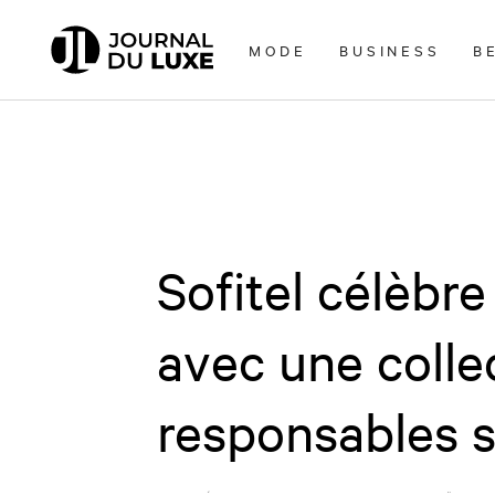
Accèder
directement
MODE
BUSINESS
B
au
contenu
Sofitel célèbr
avec une colle
responsables 