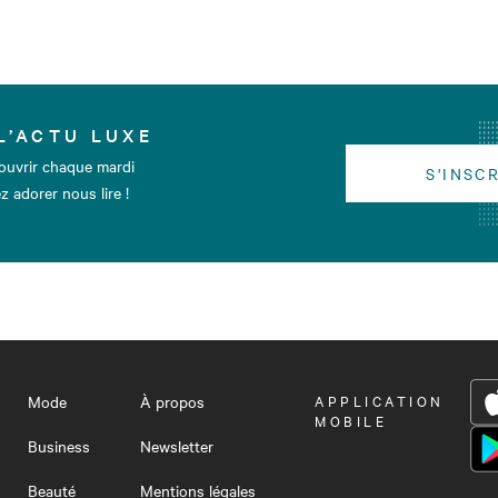
L’ACTU LUXE
ouvrir chaque mardi
S'INSC
z adorer nous lire !
Mode
À propos
OUVRIR
APPLICATION
LE
MOBILE
MENU
Business
Newsletter
Beauté
Mentions légales