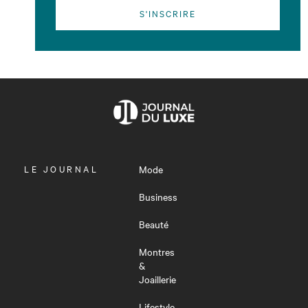
S'INSCRIRE
OUVRIR
LE JOURNAL
Mode
LE
MENU
Business
Beauté
Montres
&
Joaillerie
Lifestyle